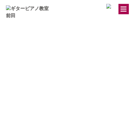
トップページ
ギター・ウクレレ教室
ピアノ教室
講師紹介
お知らせ
きのちゃんブログ
桂のブログ