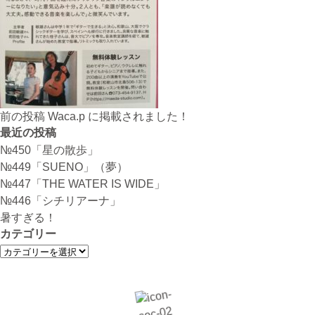
投
前の投稿
Waca.p に掲載されました！
稿
最近の投稿
ナ
№450「星の散歩」
ビ
№449「SUENO」（夢）
ゲ
№447「THE WATER IS WIDE」
ー
№446「シチリアーナ」
シ
暑すぎる！
ョ
カテゴリー
ン
カ
テ
ゴ
リ