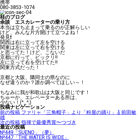
携帯
080-3853-1074
桂のブログ
余談 エスカレーターの乗り方
本当は立ち止まって乗るのが正解らしい
けど、
みんな片方開けて立つよね！
発見
❗️
関西は右に立って左を空ける
関東は左に立って右を空ける
と思ってた！けど、こないだ
京都に行って、ビックリ
‼️
左に立って右を空けてた
‼️
関東方式だった！
京都と大阪、隣同士の県なのに
なぜ違うのか？誰か調べてほしい～
！
ちなみに我が和歌山は大阪と同じです！
ちゅーか、エレベーターある所は、
少ない！
(^_^;)
投稿ナビゲーション
前の投稿
ファリャ「三角帽子」より「粉屋の踊り」🎸前田敏
雄
次の投稿
指揮で最優秀賞〜つづき
最近の投稿
№449「SUENO」（夢）
№447「THE WATER IS WIDE」