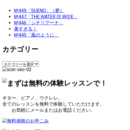
ナ
№449「SUENO」（夢）
ビ
№447「THE WATER IS WIDE」
№446「シチリアーナ」
ゲ
暑すぎる！
№445「風のように」
ー
カテゴリー
シ
ョ
カ
テ
ン
ゴ
リ
ー
ギター、ピアノ、ウクレレ。
全てのレッスンを無料で体験していただけます。
お気軽にメールまたはお電話ください。