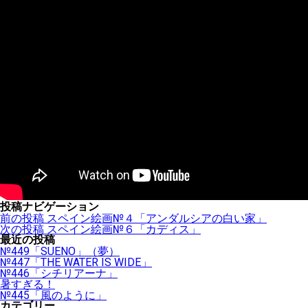
投稿ナビゲーション
前の投稿
スペイン絵画№４「アンダルシアの白い家」
次の投稿
スペイン絵画№６「カディス」
最近の投稿
№449「SUENO」（夢）
№447「THE WATER IS WIDE」
№446「シチリアーナ」
暑すぎる！
№445「風のように」
カテゴリー