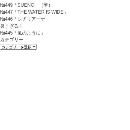
ナ
№449「SUENO」（夢）
ビ
№447「THE WATER IS WIDE」
ゲ
№446「シチリアーナ」
ー
暑すぎる！
シ
№445「風のように」
ョ
カテゴリー
ン
カ
テ
ゴ
リ
ー