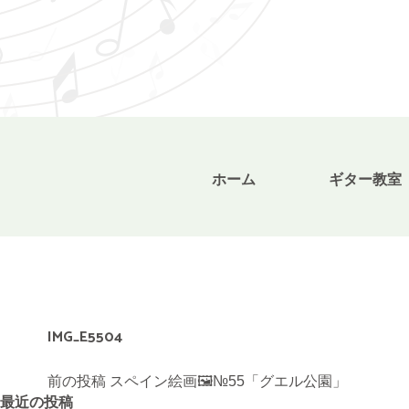
ホーム
ギター教室
IMG_E5504
投
前の投稿
スペイン絵画🖼№55「グエル公園」
稿
最近の投稿