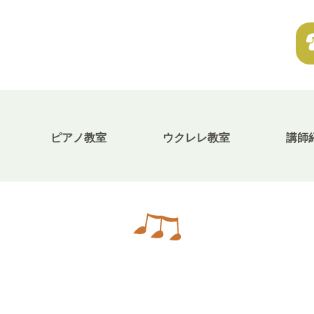
無料体験・お問合せ
ギター･ウクレレ教室について
TEL
ピアノ教室
ウクレレ教室
講師
073-454-9137
携帯
090-4764-9331
ピアノ教室について
携帯
080-3853-1074