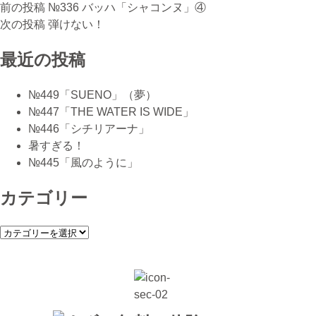
投
前の投稿
№336 バッハ「シャコンヌ」④
ピアノ教室について
次の投稿
弾けない！
稿
携帯
最近の投稿
ナ
080-3853-1074
ビ
№449「SUENO」（夢）
ゲ
№447「THE WATER IS WIDE」
№446「シチリアーナ」
ー
暑すぎる！
シ
№445「風のように」
ョ
カテゴリー
ン
カ
テ
ゴ
リ
ー