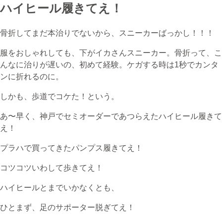
ハイヒール履きてえ！
きのちゃんブログ
桂のブログ
骨折してまだ本治りでないから、スニーカーばっかし！！！
服をおしゃれしても、下がイカさんスニーカー。骨折って、こ
んなに治りが遅いの、初めて経験。ケガする時は1秒でカンタ
無料体験・お問合せ
ンに折れるのに。
しかも、歩道でコケた！という。
あ〜早く、神戸でセミオーダーであつらえたハイヒール履きて
ギター･ウクレレ教室について
え！
TEL
プラハで買ってきたパンプス履きてえ！
073-454-9137
コツコツいわして歩きてえ！
携帯
ハイヒールとまでいかなくとも、
090-4764-9331
ひとまず、足のサポーター脱ぎてえ！