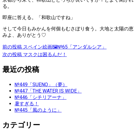
る。
即座に答える。「和歌山ですね」
そして今日もみかんを何個もむさぼり食う。大地と太陽の恵
みよ、ありがとう♡
投
前の投稿
スペイン絵画🖼№65「アンダルシア」
次の投稿
マスクは困るんだ！
稿
最近の投稿
ナ
ビ
№449「SUENO」（夢）
№447「THE WATER IS WIDE」
ゲ
№446「シチリアーナ」
暑すぎる！
ー
№445「風のように」
シ
カテゴリー
ョ