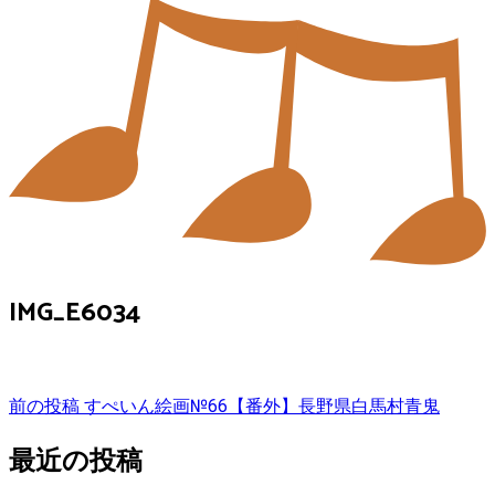
IMG_E6034
投
前の投稿
すぺいん絵画№66【番外】長野県白馬村青鬼
稿
最近の投稿