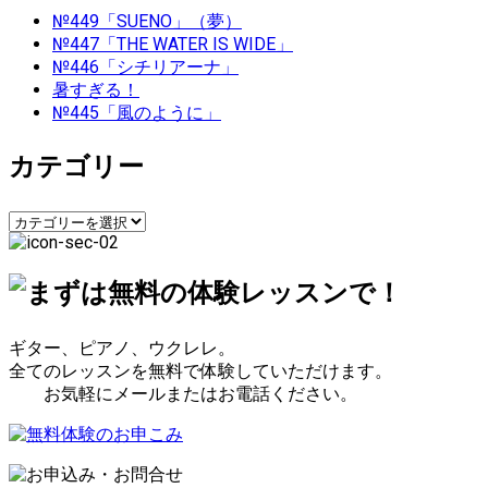
ナ
№449「SUENO」（夢）
ビ
№447「THE WATER IS WIDE」
№446「シチリアーナ」
ゲ
暑すぎる！
№445「風のように」
ー
カテゴリー
シ
ョ
カ
テ
ン
ゴ
リ
ー
ギター、ピアノ、ウクレレ。
全てのレッスンを無料で体験していただけます。
お気軽にメールまたはお電話ください。