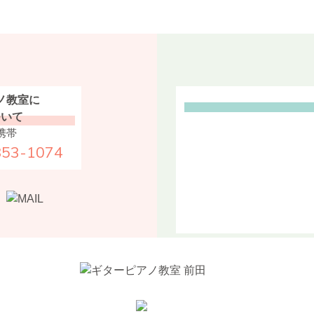
ノ教室に
ついて
携帯
853-1074