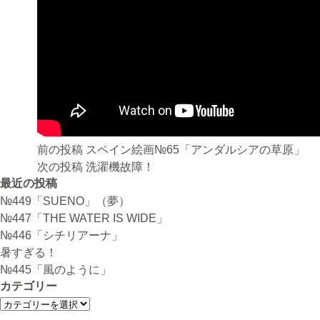
投
前の投稿
スペイン絵画№65「アンダルシアの草原」
稿
次の投稿
洗濯機故障！
ナ
最近の投稿
ビ
№449「SUENO」（夢）
ゲ
№447「THE WATER IS WIDE」
ー
№446「シチリアーナ」
シ
暑すぎる！
ョ
№445「風のように」
ン
カテゴリー
カ