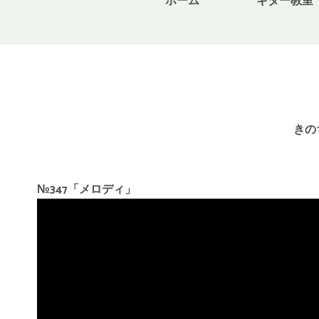
ホーム
ギター教室
きの
№347「メロディ」