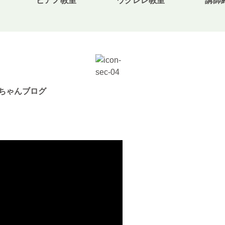
ピアノ教室
ウクレレ教室
講師
無料体験・お問合せ
ギター･ウクレレ教室について
ちゃんブログ
TEL
073-454-9137
携帯
090-4764-9331
ピアノ教室について
携帯
080-3853-1074