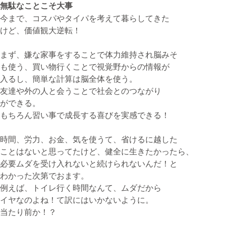
無駄なことこそ大事
今まで、コスパやタイパを考えて暮らしてきた
けど、価値観大逆転！
無料体験・お問合せ
まず、嫌な家事をすることで体力維持され脳みそ
も使う、買い物行くことで視覚野からの情報が
入るし、簡単な計算は脳全体を使う。
ギター･ウクレレ教室について
友達や外の人と会うことで社会とのつながり
TEL
ができる。
073-454-9137
もちろん習い事で成長する喜びを実感できる！
携帯
090-4764-9331
時間、労力、お金、気を使うて、省けるに越した
ことはないと思ってたけど、健全に生きたかったら、
必要ムダを受け入れないと続けられないんだ！と
ピアノ教室について
わかった次第でおます。
携帯
例えば、トイレ行く時間なんて、ムダだから
080-3853-1074
イヤなのよね！て訳にはいかないように。
当たり前か！？