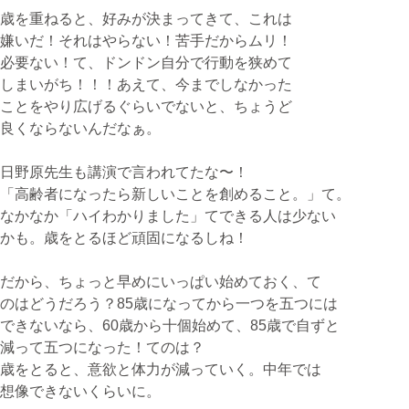
歳を重ねると、好みが決まってきて、これは
嫌いだ！それはやらない！苦手だからムリ！
必要ない！て、ドンドン自分で行動を狭めて
しまいがち！！！あえて、今までしなかった
ことをやり広げるぐらいでないと、ちょうど
良くならないんだなぁ。
日野原先生も講演で言われてたな〜！
「高齢者になったら新しいことを創めること。」て。
なかなか「ハイわかりました」てできる人は少ない
かも。歳をとるほど頑固になるしね！
だから、ちょっと早めにいっぱい始めておく、て
のはどうだろう？85歳になってから一つを五つには
できないなら、60歳から十個始めて、85歳で自ずと
減って五つになった！てのは？
歳をとると、意欲と体力が減っていく。中年では
想像できないくらいに。