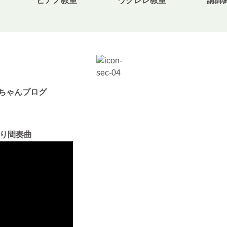
ピアノ教室
ウクレレ教室
講師
無料体験・お問合せ
ギター･ウクレレ教室について
ちゃんブログ
TEL
073-454-9137
携帯
より間奏曲
090-4764-9331
ピアノ教室について
携帯
080-3853-1074