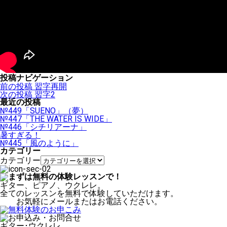
投稿ナビゲーション
前の投稿
習字再開
次の投稿
習字2
最近の投稿
№449「SUENO」（夢）
№447「THE WATER IS WIDE」
№446「シチリアーナ」
暑すぎる！
№445「風のように」
カテゴリー
カテゴリー
ギター、ピアノ、ウクレレ。
全てのレッスンを無料で体験していただけます。
お気軽にメールまたはお電話ください。
ギター･ウクレレ