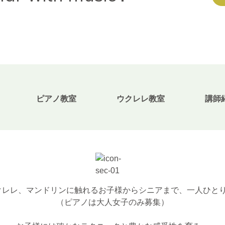
無料体験・お問合せ
ギター･ウクレレ教室について
TEL
ピアノ教室
ウクレレ教室
講師
073-454-9137
携帯
090-4764-9331
ピアノ教室について
携帯
レ、マンドリンに触れるお子様からシニアまで、一人ひとり
080-3853-1074
（ピアノは大人女子のみ募集）