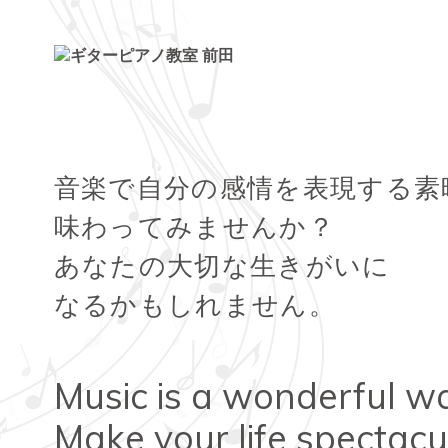
トップページ
音楽で自分の感情を表現する素
ギター・ウクレレ教室
味わってみませんか？
ピアノ教室
あなたの大切な生きがいに
講師紹介
なるかもしれません。
お知らせ
Music is a wonderful w
きのちゃんブログ
Make your life spectacu
桂のブログ