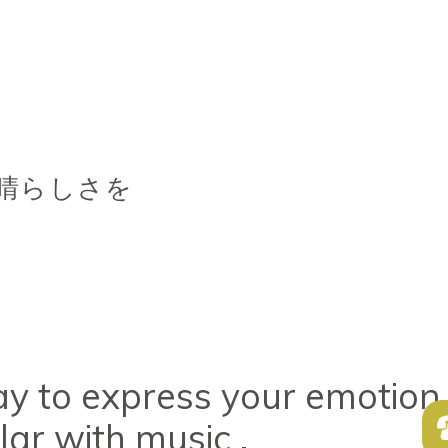
晴らしさを
ay to express your emotion
lar with music .