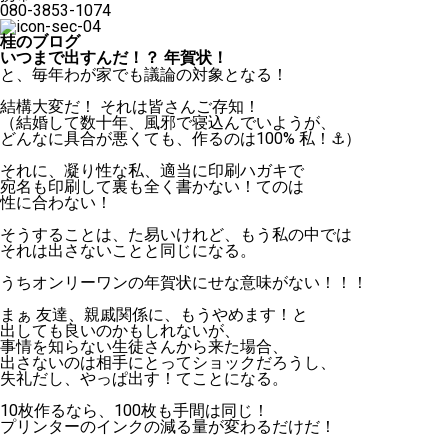
080-3853-1074
桂のブログ
いつまで出すんだ！？ 年賀状！
と、毎年わが家でも議論の対象となる！
結構大変だ！ それは皆さんご存知！
（結婚して数十年、風邪で寝込んでいようが、
どんなに具合が悪くても、作るのは100% 私！⚓︎）
それに、凝り性な私、適当に印刷ハガキで
宛名も印刷して裏も全く書かない！てのは
性に合わない！
そうすることは、た易いけれど、もう私の中では
それは出さないことと同じになる。
うちオンリーワンの年賀状にせな意味がない！！！
まぁ 友達、親戚関係に、もうやめます！と
出しても良いのかもしれないが、
事情を知らない生徒さんから来た場合、
出さないのは相手にとってショックだろうし、
失礼だし、やっぱ出す！てことになる。
10枚作るなら、100枚も手間は同じ！
プリンターのインクの減る量が変わるだけだ！