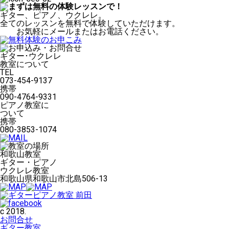
ゴ
リ
ギター、ピアノ、ウクレレ。
ー
全てのレッスンを無料で体験していただけます。
お気軽にメールまたはお電話ください。
ギター･ウクレレ
教室について
TEL
073-454-9137
携帯
090-4764-9331
ピアノ教室に
ついて
携帯
080-3853-1074
和歌山教室
ギター・ピアノ
ウクレレ教室
和歌山県和歌山市北島506-13
c 2018.
お問合せ
ギター教室