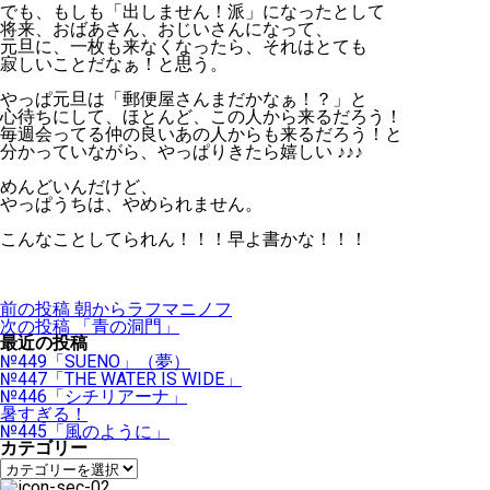
でも、もしも「出しません！派」になったとして
将来、おばあさん、おじいさんになって、
元旦に、一枚も来なくなったら、それはとても
寂しいことだなぁ！と思う。
やっぱ元旦は「郵便屋さんまだかなぁ！？」と
心待ちにして、ほとんど、この人から来るだろう！
毎週会ってる仲の良いあの人からも来るだろう！と
分かっていながら、やっぱりきたら嬉しい ♪♪♪
めんどいんだけど、
やっぱうちは、やめられません。
こんなことしてられん！！！早よ書かな！！！
投
前の投稿
朝からラフマニノフ
稿
次の投稿
「青の洞門」
ナ
最近の投稿
ビ
№449「SUENO」（夢）
ゲ
№447「THE WATER IS WIDE」
ー
№446「シチリアーナ」
シ
暑すぎる！
ョ
№445「風のように」
ン
カテゴリー
カ
テ