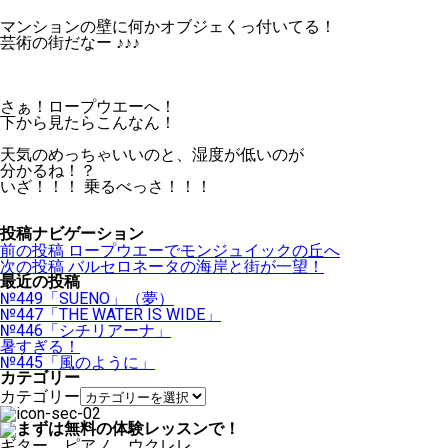
マンションの壁に何かオブジェくっ付いてる！
芸術の街だなー ♪♪♪
さぁ！ロープウエーへ！
下から見たらこんなん！
天気のめっちゃいいのと、湿度が低いのが
分かるね！？
いざ！！！ 乗るべっさ！！！
投稿ナビゲーション
前の投稿
ロープウエーでモンジュイックの丘へ
次の投稿
バルセロネータの海岸と街が一望！
最近の投稿
№449「SUENO」（夢）
№447「THE WATER IS WIDE」
№446「シチリアーナ」
暑すぎる！
№445「風のように」
カテゴリー
カテゴリー
ギター、ピアノ、ウクレレ。