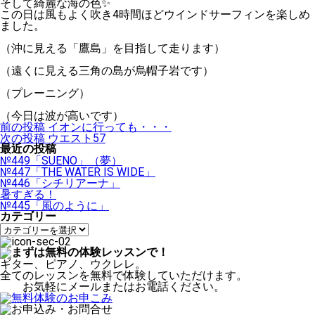
そして綺麗な海の色✨
この日は風もよく吹き4時間ほどウインドサーフィンを楽しめ
ました。
（沖に見える「鷹島」を目指して走ります）
（遠くに見える三角の島が烏帽子岩です）
（プレーニング）
（今日は波が高いです）
投
前の投稿
イオンに行っても・・・
稿
次の投稿
ウエスト57
ナ
最近の投稿
ビ
№449「SUENO」（夢）
ゲ
№447「THE WATER IS WIDE」
ー
№446「シチリアーナ」
シ
暑すぎる！
ョ
№445「風のように」
ン
カテゴリー
カ
テ
ゴ
リ
ギター、ピアノ、ウクレレ。
ー
全てのレッスンを無料で体験していただけます。
お気軽にメールまたはお電話ください。