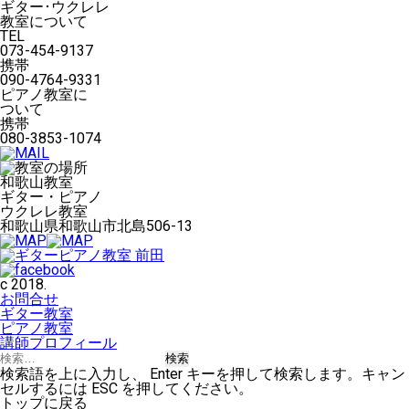
ギター･ウクレレ
教室について
TEL
073-454-9137
携帯
090-4764-9331
ピアノ教室に
ついて
携帯
080-3853-1074
和歌山教室
ギター・ピアノ
ウクレレ教室
和歌山県和歌山市北島506-13
c 2018.
お問合せ
ギター教室
ピアノ教室
講師プロフィール
検
索:
検索語を上に入力し、 Enter キーを押して検索します。キャン
セルするには ESC を押してください。
トップに戻る