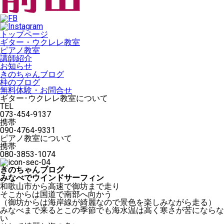
トップページ
ギター・ウクレレ教室
ピアノ教室
講師紹介
お知らせ
きのちゃんブログ
桂のブログ
無料体験・お問合せ
ギター･ウクレレ教室について
TEL
073-454-9137
携帯
090-4764-9331
ピアノ教室について
携帯
080-3853-1074
きのちゃんブログ
みなべでウインドサーフィン
和歌山市から高速で御坊まで走り
そこからは国道で南部へ向かう
（御坊からは海岸線が綺麗なので景色を楽しみながら走る）
みなべまで来るとこの季節でも海水温は高く寒さが苦にならな
い