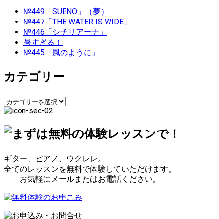
ビ
№449「SUENO」（夢）
№447「THE WATER IS WIDE」
ゲ
№446「シチリアーナ」
暑すぎる！
ー
№445「風のように」
シ
カテゴリー
ョ
カ
ン
テ
ゴ
リ
ー
ギター、ピアノ、ウクレレ。
全てのレッスンを無料で体験していただけます。
お気軽にメールまたはお電話ください。