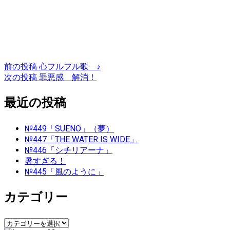
投
前の投稿
心フルフル歌 ♪
次の投稿
罪悪感 解消！
稿
最近の投稿
ナ
ビ
№449「SUENO」（夢）
№447「THE WATER IS WIDE」
ゲ
№446「シチリアーナ」
暑すぎる！
ー
№445「風のように」
シ
カテゴリー
ョ
カ