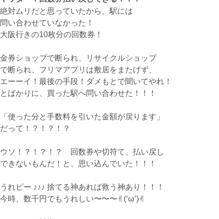
絶対ムリだと思っていたから、駅には
問い合わせていなかった！
無料体験・お問合せ
大阪行きの10枚分の回数券！
金券ショップで断られ、リサイクルショップ
で断られ、フリマアプリは敷居をまたげず、
ギター･ウクレレ教室について
エーーイ！最後の手段！ダメもとで聞いてやれ！
TEL
とばかりに、買った駅へ問い合わせた！！！
073-454-9137
「使った分と手数料を引いた金額が戻ります」
携帯
だって！？！？！？
090-4764-9331
ウソ！？！？！？ 回数券や切符て、払い戻し
できないもんだ！と、思い込んでいた！！！
ピアノ教室について
携帯
うれピー ♪♪♪ 捨てる神あれば救う神あり！！！
080-3853-1074
今時、数千円でもうれしい〜〜〜✌︎(‘ω’)✌︎