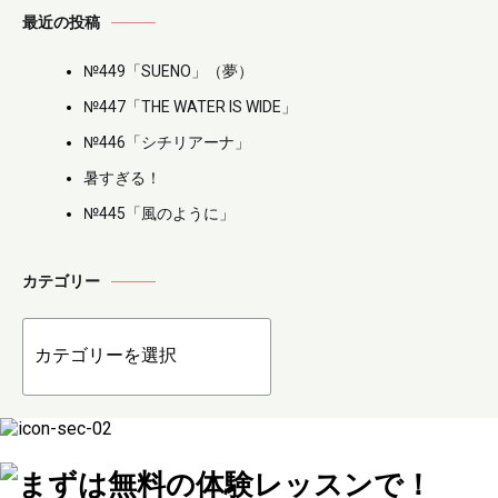
最近の投稿
ゲ
№449「SUENO」（夢）
ー
№447「THE WATER IS WIDE」
シ
№446「シチリアーナ」
ョ
暑すぎる！
№445「風のように」
ン
カテゴリー
カ
テ
ゴ
リ
ー