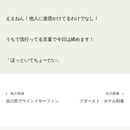
ええねん！他人に迷惑かけてるわけでなし！
うちで流行ってる言葉で今日は締めます！
「ほっといてちょーだい」
投
前の投稿
次の投稿
稿
浜の宮でウインドサーフィン
ブダペスト ホテル到着
ナ
ビ