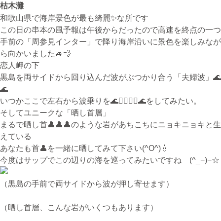
枯木灘
和歌山県で海岸景色が最も綺麗✨な所です
この日の串本の風予報は午後からだったので高速を終点の一つ
無料体験・お問合せ
手前の「周参見インター」で降り海岸沿いに景色を楽しみなが
ら向かいました🚙💨
恋人岬の下
黒島を両サイドから回り込んだ波がぶつかり合う「夫婦波」🌊
ギター･ウクレレ教室について
🌊
TEL
いつかここで左右から波乗りを🌊🏄‍♀️🏄‍♂️🌊をしてみたい。
073-454-9137
そしてユニークな「晒し首層」
携帯
まるで晒し首👤👤👤のような岩があちこちにニョキニョキと生
090-4764-9331
えている
あなたも首👤を一緒に晒してみて下さい(^O^)💧
今度はサップでこの辺りの海を巡ってみたいですね (^_−)−☆
ピアノ教室について
携帯
（黒島の手前で両サイドから波が押し寄せます）
080-3853-1074
（晒し首層、こんな岩がいくつもあります）