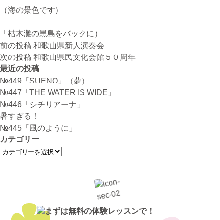
（海の景色です）
「枯木灘の黒島をバックに）
投
前の投稿
和歌山県新人演奏会
稿
次の投稿
和歌山県民文化会館５０周年
ナ
最近の投稿
ビ
№449「SUENO」（夢）
ゲ
№447「THE WATER IS WIDE」
ー
№446「シチリアーナ」
シ
暑すぎる！
ョ
№445「風のように」
ン
カテゴリー
カ
テ
ゴ
リ
ー