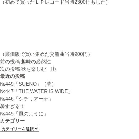
（初めて買ったＬＰレコード当時2300円もした）
（廉価版で買い集めた交響曲当時900円）
投
前の投稿
趣味の必然性
稿
次の投稿
秋を楽しむ ①
ナ
最近の投稿
ビ
№449「SUENO」（夢）
ゲ
№447「THE WATER IS WIDE」
ー
№446「シチリアーナ」
シ
暑すぎる！
ョ
№445「風のように」
ン
カテゴリー
カ
テ