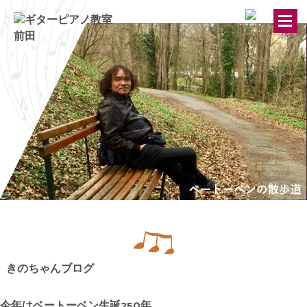
トップページ
ギター・ウクレレ教室
ピアノ教室
講師紹介
お知らせ
きのちゃんブログ
きのちゃんブログ
今年はベートーベン生誕250年
桂のブログ