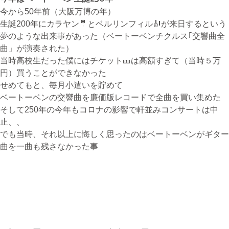
今から50年前（大阪万博の年）
生誕200年にカラヤン🤵とベルリンフィル🎻が来日するという
無料体験・お問合せ
夢のような出来事があった（ベートーベンチクルス｢交響曲全
曲」が演奏された）
当時高校生だった僕にはチケット🎫は高額すぎて（当時５万
円）買うことができなかった
ギター･ウクレレ教室について
せめてもと、毎月小遣いを貯めて
TEL
ベートーベンの交響曲を廉価版レコードで全曲を買い集めた
073-454-9137
そして250年の今年もコロナの影響で軒並みコンサートは中
止、、
携帯
でも当時、それ以上に悔しく思ったのはベートーベンがギター
090-4764-9331
曲を一曲も残さなかった事
ピアノ教室について
携帯
080-3853-1074