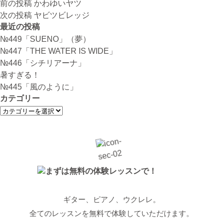
投
前の投稿
かわゆいヤツ
稿
次の投稿
ヤビツビレッジ
ナ
最近の投稿
ビ
№449「SUENO」（夢）
ゲ
№447「THE WATER IS WIDE」
ー
№446「シチリアーナ」
シ
暑すぎる！
ョ
№445「風のように」
ン
カテゴリー
カ
テ
ゴ
リ
ー
ギター、ピアノ、ウクレレ。
全てのレッスンを無料で体験していただけます。