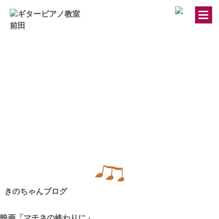
トップページ
ギター・ウクレレ教室
ピアノ教室
講師紹介
お知らせ
きのちゃんブログ
きのちゃんブログ
映画「マチネの終わりに」
桂のブログ