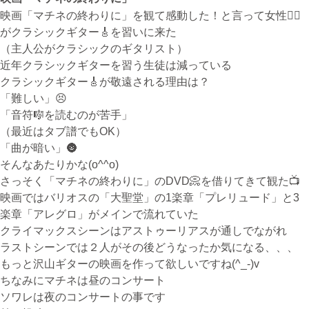
映画「マチネの終わりに」を観て感動した！と言って女性🙋‍♀️
がクラシックギター🎸を習いに来た
無料体験・お問合せ
（主人公がクラシックのギタリスト）
近年クラシックギターを習う生徒は減っている
クラシックギター🎸が敬遠される理由は？
「難しい」😣
ギター･ウクレレ教室について
「音符🎼を読むのが苦手」
TEL
（最近はタブ譜でもOK）
073-454-9137
「曲が暗い」🌚
そんなあたりかな(o^^o)
携帯
さっそく「マチネの終わりに」のDVD📀を借りてきて観た📺
090-4764-9331
映画ではバリオスの「大聖堂」の1楽章「プレリュード」と3
楽章「アレグロ」がメインで流れていた
クライマックスシーンはアストゥーリアスが通しでながれ
ピアノ教室について
ラストシーンでは２人がその後どうなったか気になる、、、
携帯
もっと沢山ギターの映画を作って欲しいですね(^_-)v
080-3853-1074
ちなみにマチネは昼のコンサート
ソワレは夜のコンサートの事です