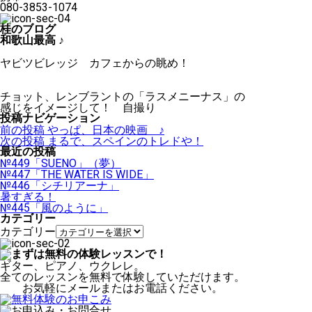
080-3853-1074
桂のブログ
和歌山最高 ♪
ヤビツビレッジ カフェからの眺め！
チョット、レンブラントの「ラスメニーナス」の
感じをイメージして！ 自撮り
投稿ナビゲーション
前の投稿
やっぱ、日本の映画 ♪
次の投稿
まるで、スペインのトレドや！
最近の投稿
№449「SUENO」（夢）
№447「THE WATER IS WIDE」
№446「シチリアーナ」
暑すぎる！
№445「風のように」
カテゴリー
カテゴリー
ギター、ピアノ、ウクレレ。
全てのレッスンを無料で体験していただけます。
お気軽にメールまたはお電話ください。