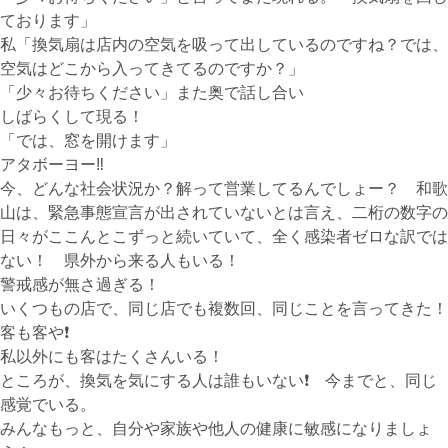
ております」
私「換気扇は店内の空気を吸って出しているのですね？では、
空気はどこから入ってきてるのですか？」
「少々お待ちください」また奥で話し合い
しばらくして現る！
「では、窓を開けます」
アタボーヨー‼️
今、どんな社会状況か？解って営業してるんでしょー？ 和歌
山は、緊急事態宣言が出されていないとは言え、二桁の数字の
日々がここんとこずっと続いていて、全く感染者ゼロな訳では
ない！ 県外から来る人もいる！
警戒感が無さ過ぎる！
いくつもの店で、同じ店でも複数回、同じことを言ってきた！
客も客や❗️
私以外にも客はたくさんいる！
ところが、換気を気にする人は誰もいない❗️ 今までと、同じ
感覚でいる。
みんなもっと、自分や家族や他人の健康に敏感になりましょ