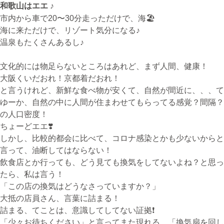
和歌山はエエ ♪
市内から車で20〜30分走っただけで、海🏖
海に来ただけで、リゾート気分になる♪
無料体験・お問合せ
温泉もたくさんあるし♪
文化的には物足らないところはあれど、まず人間、健康！
大阪くいだおれ！京都着だおれ！
ギター･ウクレレ教室について
と言うけれど、新鮮な食べ物が安くて、自然が間近に、、、て
TEL
ゆーか、自然の中に人間が住まわせてもらってる感覚？間隔？
073-454-9137
の人口密度！
携帯
ちょーどエエ❣️
090-4764-9331
しかし、比較的都会に比べて、コロナ感染とかも少ないからと
言って、油断してはならない！
飲食店とか行っても、どう見ても換気をしてないよね？と思っ
ピアノ教室について
たら、私は言う！
携帯
「この店の換気はどうなさっていますか？」
080-3853-1074
大抵の店員さん、言葉に詰まる！
詰まる、てことは、意識してしてない証拠❗️
「少々お待ちください」と言ってまた現れる。「換気扇を回し