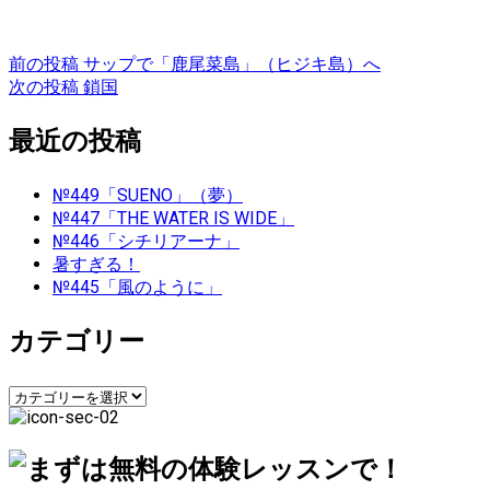
投
前の投稿
サップで「鹿尾菜島」（ヒジキ島）へ
次の投稿
鎖国
稿
最近の投稿
ナ
ビ
№449「SUENO」（夢）
№447「THE WATER IS WIDE」
ゲ
№446「シチリアーナ」
暑すぎる！
ー
№445「風のように」
シ
カテゴリー
ョ
カ
ン
テ
ゴ
リ
ー