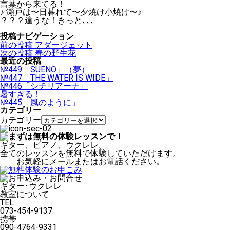
言葉から来てる！
♪ 瀬戸は〜日暮れて〜夕焼け小焼け〜♪
？？？違うな！きっと､､､
投稿ナビゲーション
前の投稿
アダージェット
次の投稿
春の野生花
最近の投稿
№449「SUENO」（夢）
№447「THE WATER IS WIDE」
№446「シチリアーナ」
暑すぎる！
№445「風のように」
カテゴリー
カテゴリー
ギター、ピアノ、ウクレレ。
全てのレッスンを無料で体験していただけます。
お気軽にメールまたはお電話ください。
ギター･ウクレレ
教室について
TEL
073-454-9137
携帯
090-4764-9331