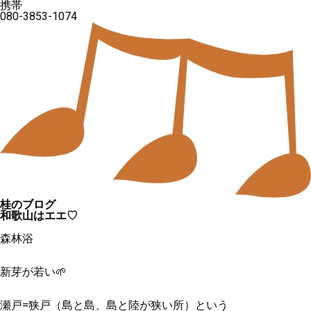
携帯
080-3853-1074
桂のブログ
和歌山はエエ♡
森林浴
新芽が若い🌱
瀬戸=狭戸（島と島、島と陸が狭い所）という