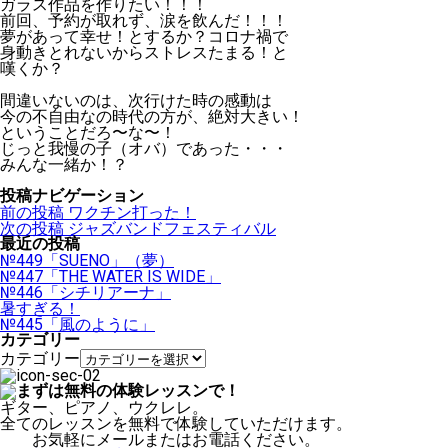
ガラス作品を作りたい！！！
前回、予約が取れず、涙を飲んだ！！！
夢があって幸せ！とするか？コロナ禍で
身動きとれないからストレスたまる！と
嘆くか？
間違いないのは、次行けた時の感動は
今の不自由なの時代の方が、絶対大きい！
ということだろ〜な〜！
じっと我慢の子（オバ）であった・・・
みんな一緒か！？
投稿ナビゲーション
前の投稿
ワクチン打った！
次の投稿
ジャズバンドフェスティバル
最近の投稿
№449「SUENO」（夢）
№447「THE WATER IS WIDE」
№446「シチリアーナ」
暑すぎる！
№445「風のように」
カテゴリー
カテゴリー
ギター、ピアノ、ウクレレ。
全てのレッスンを無料で体験していただけます。
お気軽にメールまたはお電話ください。