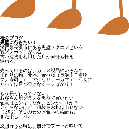
桂のブログ
黒壁に行きたい！
滋賀県長浜市にある黒壁スクエアという
観光スポットがある。
古い建物を利用した店が何軒も軒を
連ねる。
売っているのは、ガラス製品やいろんな
手作りの物、食器、食べ物（長浜！？名物
フナ寿司も）、アクセサリーカフェ、乙女に
とっては目が♡になるモノばかり！
もう長く行っていない。
お客さん用グラスを黒壁で買いたい！
値段はピンキリだが、ピンかキリか？
分からないけど、何枚もお札は出せない
（≧∇≦）そこのせめぎ合いの葛藤も、
また楽し ♪♪♪
次回行った時は、自分でプーッと吹いて