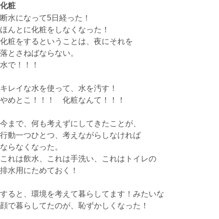
化粧
断水になって5日経った！
ほんとに化粧をしなくなった！
無料体験・お問合せ
化粧をするということは、夜にそれを
落とさねばならない。
水で！！！
ギター･ウクレレ教室について
キレイな水を使って、水を汚す！
TEL
やめとこ！！！ 化粧なんて！！！
073-454-9137
携帯
今まで、何も考えずにしてきたことが、
090-4764-9331
行動一つひとつ、考えながらしなければ
ならなくなった。
これは飲水、これは手洗い、これはトイレの
ピアノ教室について
排水用にためておく！
携帯
080-3853-1074
すると、環境を考えて暮らしてます！みたいな
顔で暮らしてたのが、恥ずかしくなった！