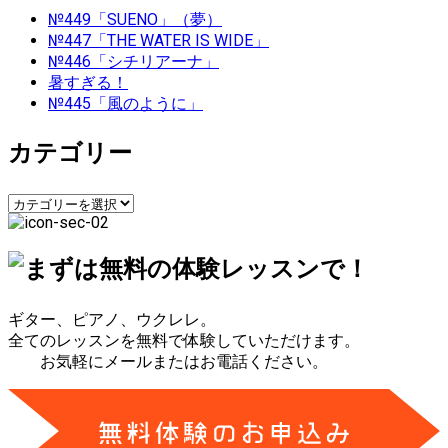
ナ
№449「SUENO」（夢）
ビ
№447「THE WATER IS WIDE」
№446「シチリアーナ」
ゲ
暑すぎる！
№445「風のように」
ー
カテゴリー
シ
ョ
カ
テ
ン
ゴ
リ
ー
ギター、ピアノ、ウクレレ。
全てのレッスンを無料で体験していただけます。
お気軽にメールまたはお電話ください。