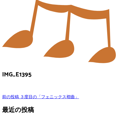
IMG_E1395
投
前の投稿
３度目の「フェニックス褶曲」
稿
最近の投稿