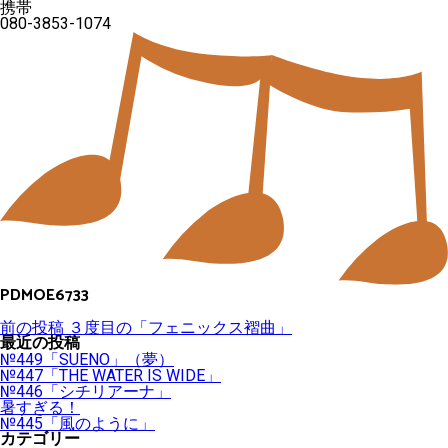
携帯
080-3853-1074
PDMOE6733
投
前の投稿
３度目の「フェニックス褶曲」
稿
最近の投稿
ナ
№449「SUENO」（夢）
ビ
№447「THE WATER IS WIDE」
ゲ
№446「シチリアーナ」
ー
暑すぎる！
シ
№445「風のように」
ョ
カテゴリー