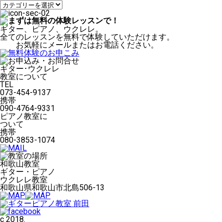
ン
カ
テ
ゴ
リ
ギター、ピアノ、ウクレレ。
ー
全てのレッスンを無料で体験していただけます。
お気軽にメールまたはお電話ください。
ギター･ウクレレ
教室について
TEL
073-454-9137
携帯
090-4764-9331
ピアノ教室に
ついて
携帯
080-3853-1074
和歌山教室
ギター・ピアノ
ウクレレ教室
和歌山県和歌山市北島506-13
c 2018.