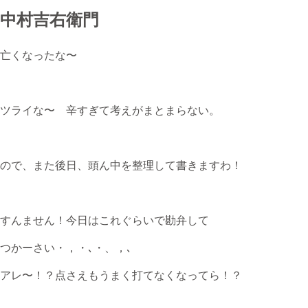
中村吉右衛門
桂のブログ
亡くなったな〜
無料体験・お問合せ
ツライな〜 辛すぎて考えがまとまらない。
ギター･ウクレレ教室について
ので、また後日、頭ん中を整理して書きますわ！
TEL
073-454-9137
すんません！今日はこれぐらいで勘弁して
携帯
090-4764-9331
つかーさい・，・､・、，､
アレ〜！？点さえもうまく打てなくなってら！？