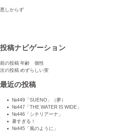
ピアノ教室について
悪しからず
携帯
080-3853-1074
投稿ナビゲーション
前の投稿
年齢 個性
次の投稿
めずらしい実
最近の投稿
№449「SUENO」（夢）
№447「THE WATER IS WIDE」
№446「シチリアーナ」
暑すぎる！
№445「風のように」