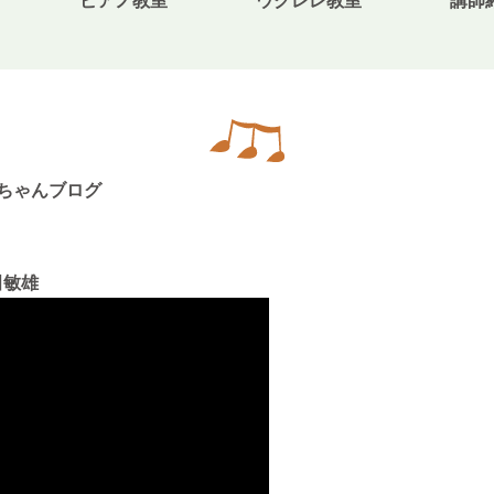
ピアノ教室
ウクレレ教室
講師
無料体験・お問合せ
ギター･ウクレレ教室について
ちゃんブログ
TEL
073-454-9137
携帯
田敏雄
090-4764-9331
ピアノ教室について
携帯
080-3853-1074