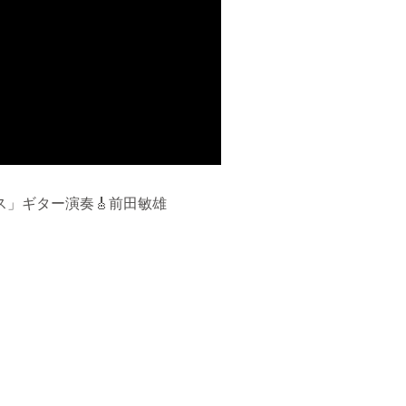
」ギター演奏🎸前田敏雄