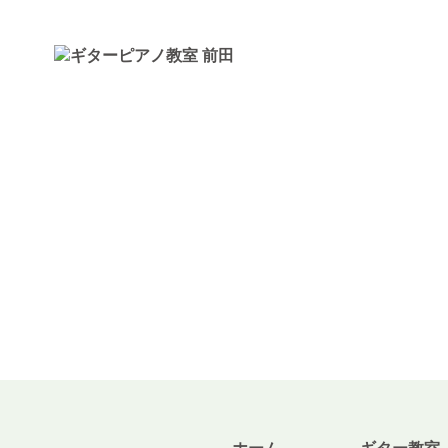
トップページ
ギター・ウクレレ教室
ピアノ教室
講師紹介
お知らせ
きのちゃんブログ
桂のブログ