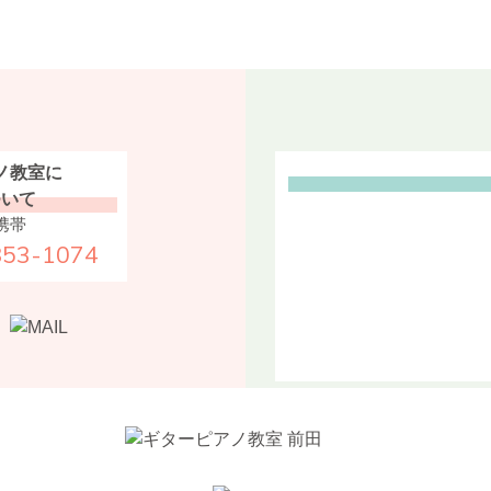
ノ教室に
ついて
携帯
853-1074