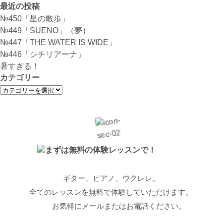
ナ
最近の投稿
ビ
№450「星の散歩」
ゲ
№449「SUENO」（夢）
ー
№447「THE WATER IS WIDE」
シ
№446「シチリアーナ」
ョ
暑すぎる！
ン
カテゴリー
カ
テ
ゴ
リ
ー
ギター、ピアノ、ウクレレ。
全てのレッスンを無料で体験していただけます。
お気軽にメールまたはお電話ください。