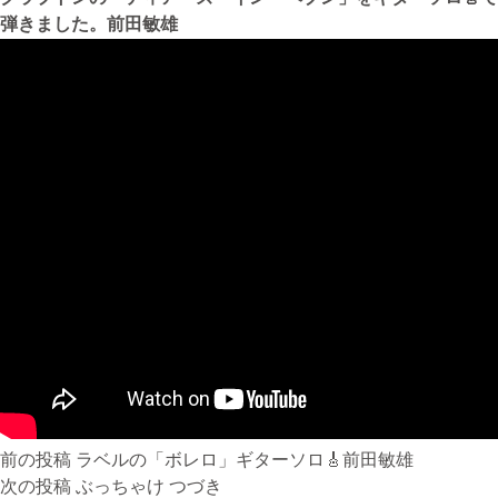
弾きました。前田敏雄
無料体験・お問合せ
ギター･ウクレレ教室について
TEL
073-454-9137
携帯
090-4764-9331
ピアノ教室について
携帯
080-3853-1074
投
前の投稿
ラベルの「ボレロ」ギターソロ🎸前田敏雄
稿
次の投稿
ぶっちゃけ つづき