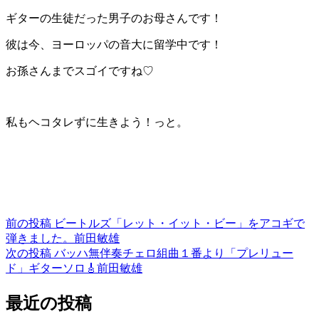
ギターの生徒だった男子のお母さんです！
彼は今、ヨーロッパの音大に留学中です！
お孫さんまでスゴイですね♡
私もヘコタレずに生きよう！っと。
投
前の投稿
ビートルズ「レット・イット・ビー」をアコギで
弾きました。前田敏雄
稿
次の投稿
バッハ無伴奏チェロ組曲１番より「プレリュー
ド」ギターソロ🎸前田敏雄
ナ
最近の投稿
ビ