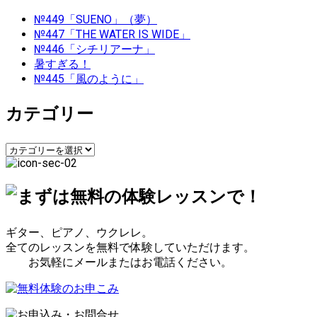
ゲ
№449「SUENO」（夢）
№447「THE WATER IS WIDE」
ー
№446「シチリアーナ」
暑すぎる！
シ
№445「風のように」
ョ
カテゴリー
ン
カ
テ
ゴ
リ
ー
ギター、ピアノ、ウクレレ。
全てのレッスンを無料で体験していただけます。
お気軽にメールまたはお電話ください。