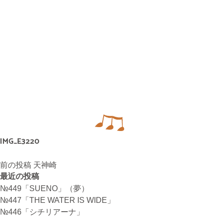
無料体験・お問合せ
ギター･ウクレレ教室について
TEL
073-454-9137
携帯
090-4764-9331
IMG_E3220
投
前の投稿
天神崎
ピアノ教室について
稿
最近の投稿
携帯
ナ
080-3853-1074
№449「SUENO」（夢）
ビ
№447「THE WATER IS WIDE」
ゲ
№446「シチリアーナ」