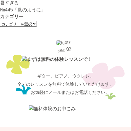
ー
暑すぎる！
シ
№445「風のように」
ョ
カテゴリー
ン
カ
テ
ゴ
リ
ー
ギター、ピアノ、ウクレレ。
全てのレッスンを無料で体験していただけます。
お気軽にメールまたはお電話ください。