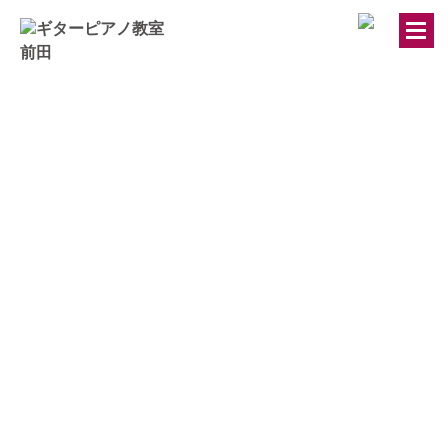
トップページ
ギター・ウクレレ教室
ピアノ教室
講師紹介
お知らせ
きのちゃんブログ
桂のブログ