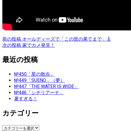
投
前の投稿
オールディーズで「この世の果てまで」🎸
次の投稿
家でカメ発見！
稿
最近の投稿
ナ
ビ
№450「星の散歩」
№449「SUENO」（夢）
ゲ
№447「THE WATER IS WIDE」
№446「シチリアーナ」
ー
暑すぎる！
シ
カテゴリー
ョ
カ