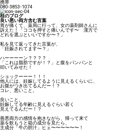
携帯
080-3853-1074
桂のブログ
良い悪い両方含む言葉
胃が痛くて、薬局に行って、女の薬剤師さんに
訴えた！「ココを押すと痛いんです〜 漢方で
どれを選ぶといいですか〜？」
私を見て返ってきた言葉が、
「妊娠されてます〜？」
ハーーーーン？？？？
「これは脂肪ですが！？」と腹をパンパンと
叩いてみせた！
ショックーーー！！！
他人には、妊娠してるように見えるくらいに、
お腹がつき出てるんだー！？
コレ、悪いこと。
良いこと。
妊娠してる年齢に見えるぐらい若く
見えてるんだー！？
善悪両方の感情を抱きながら、帰って来て
薬を飲もうと箱の成分を見たら、
主成分「牛の胆汁」ヒェ〜〜〜〜〜〜！