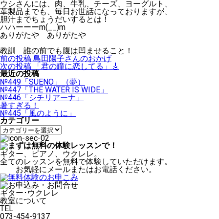
ウシさんには、肉、牛乳、チーズ、ヨーグルト、
革製品までも、毎日お世話になっておりますが、
胆汁までちょうだいするとは！
ハハーーーm(__)m
ありがたや ありがたや
教訓 誰の前でも腹は凹ませること！
投
前の投稿
島田陽子さんのおかげ
稿
次の投稿
「君の瞳に恋してる」🎸
ナ
最近の投稿
ビ
№449「SUENO」（夢）
ゲ
№447「THE WATER IS WIDE」
ー
№446「シチリアーナ」
シ
暑すぎる！
ョ
№445「風のように」
ン
カテゴリー
カ
テ
ゴ
リ
ギター、ピアノ、ウクレレ。
ー
全てのレッスンを無料で体験していただけます。
お気軽にメールまたはお電話ください。
ギター･ウクレレ
教室について
TEL
073-454-9137