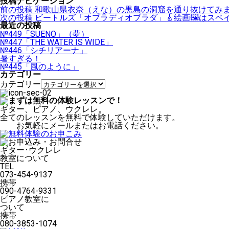
投稿ナビゲーション
前の投稿
和歌山県衣奈（えな）の黒島の洞窟を通り抜けてみ
次の投稿
ビートルズ「オブラディオブラダ」🎸絵画🖼はスペ
最近の投稿
№449「SUENO」（夢）
№447「THE WATER IS WIDE」
№446「シチリアーナ」
暑すぎる！
№445「風のように」
カテゴリー
カテゴリー
ギター、ピアノ、ウクレレ。
全てのレッスンを無料で体験していただけます。
お気軽にメールまたはお電話ください。
ギター･ウクレレ
教室について
TEL
073-454-9137
携帯
090-4764-9331
ピアノ教室に
ついて
携帯
080-3853-1074