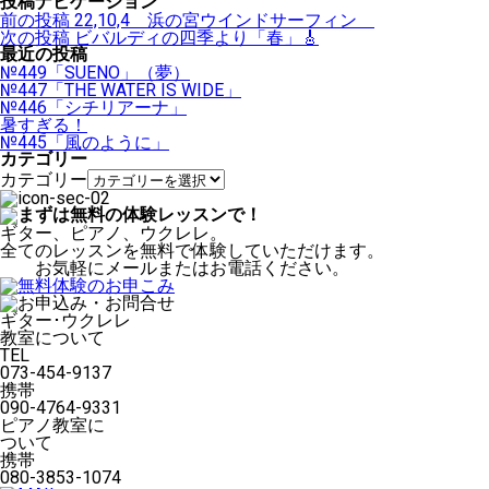
投稿ナビゲーション
前の投稿
22,10,4 浜の宮ウインドサーフィン
次の投稿
ビバルディの四季より「春」🎸
最近の投稿
№449「SUENO」（夢）
№447「THE WATER IS WIDE」
№446「シチリアーナ」
暑すぎる！
№445「風のように」
カテゴリー
カテゴリー
ギター、ピアノ、ウクレレ。
全てのレッスンを無料で体験していただけます。
お気軽にメールまたはお電話ください。
ギター･ウクレレ
教室について
TEL
073-454-9137
携帯
090-4764-9331
ピアノ教室に
ついて
携帯
080-3853-1074