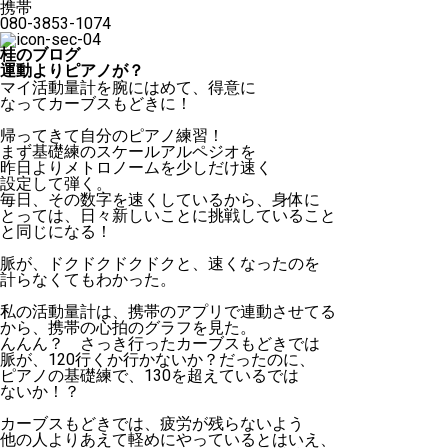
携帯
080-3853-1074
桂のブログ
運動よりピアノが？
マイ活動量計を腕にはめて、得意に
なってカーブスもどきに！
帰ってきて自分のピアノ練習！
まず基礎練のスケールアルペジオを
昨日よりメトロノームを少しだけ速く
設定して弾く。
毎日、その数字を速くしているから、身体に
とっては、日々新しいことに挑戦していること
と同じになる！
脈が、ドクドクドクドクと、速くなったのを
計らなくてもわかった。
私の活動量計は、携帯のアプリで連動させてる
から、携帯の心拍のグラフを見た。
んんん？ さっき行ったカーブスもどきでは
脈が、120行くか行かないか？だったのに、
ピアノの基礎練で、130を超えているでは
ないか！？
カーブスもどきでは、疲労が残らないよう
他の人よりあえて軽めにやっているとはいえ、