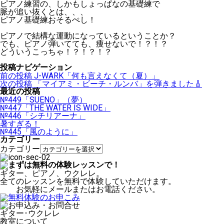
ピアノ練習の、しかもしょっぱなの基礎練で
脈が追い抜くとは、、、
ピアノ基礎練おそるぺし！
ピアノで結構な運動になっているということか？
でも、ピアノ弾いてても、痩せないで！？！？
どういうこっちゃ！？！？！？
投稿ナビゲーション
前の投稿
J-WARK「何も言えなくて（夏）」
次の投稿
「マイアミ・ビーチ・ルンバ」を弾きました🎸
最近の投稿
№449「SUENO」（夢）
№447「THE WATER IS WIDE」
№446「シチリアーナ」
暑すぎる！
№445「風のように」
カテゴリー
カテゴリー
ギター、ピアノ、ウクレレ。
全てのレッスンを無料で体験していただけます。
お気軽にメールまたはお電話ください。
ギター･ウクレレ
教室について