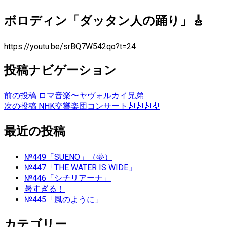
ボロディン「ダッタン人の踊り」🎸
https://youtu.be/srBQ7W542qo?t=24
投稿ナビゲーション
前の投稿
ロマ音楽〜ヤヴォルカイ兄弟
次の投稿
NHK交響楽団コンサート🎻🎻🎻🎻
最近の投稿
№449「SUENO」（夢）
№447「THE WATER IS WIDE」
№446「シチリアーナ」
暑すぎる！
№445「風のように」
カテゴリー