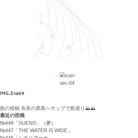
無料体験・お問合せ
ギター･ウクレレ教室について
TEL
073-454-9137
携帯
090-4764-9331
IMG_E1469
ピアノ教室について
投
前の投稿
衣奈の黒島へサップで島巡り⛰⛰
携帯
稿
最近の投稿
080-3853-1074
ナ
№449「SUENO」（夢）
ビ
№447「THE WATER IS WIDE」
ゲ
№446「シチリアーナ」