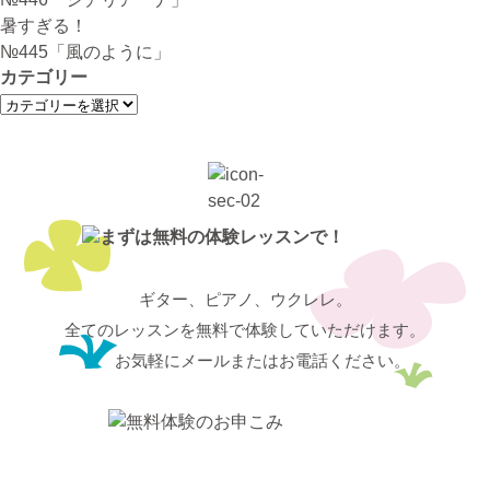
ー
暑すぎる！
シ
№445「風のように」
ョ
カテゴリー
ン
カ
テ
ゴ
リ
ー
ギター、ピアノ、ウクレレ。
全てのレッスンを無料で体験していただけます。
お気軽にメールまたはお電話ください。