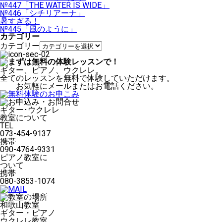
№447「THE WATER IS WIDE」
№446「シチリアーナ」
暑すぎる！
№445「風のように」
カテゴリー
カテゴリー
ギター、ピアノ、ウクレレ。
全てのレッスンを無料で体験していただけます。
お気軽にメールまたはお電話ください。
ギター･ウクレレ
教室について
TEL
073-454-9137
携帯
090-4764-9331
ピアノ教室に
ついて
携帯
080-3853-1074
和歌山教室
ギター・ピアノ
ウクレレ教室