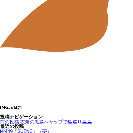
IMG_E1471
投稿ナビゲーション
前の投稿
衣奈の黒島へサップで島巡り⛰⛰
最近の投稿
№449「SUENO」（夢）