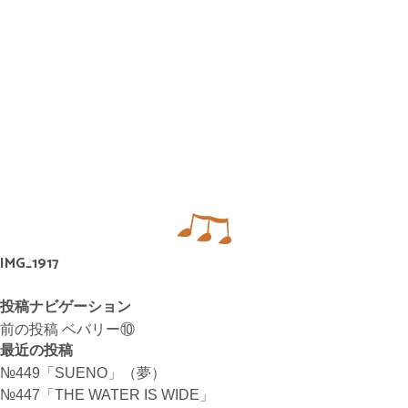
無料体験・お問合せ
ギター･ウクレレ教室について
TEL
073-454-9137
携帯
090-4764-9331
IMG_1917
投稿ナビゲーション
ピアノ教室について
携帯
前の投稿
ベバリー⑩
最近の投稿
080-3853-1074
№449「SUENO」（夢）
№447「THE WATER IS WIDE」