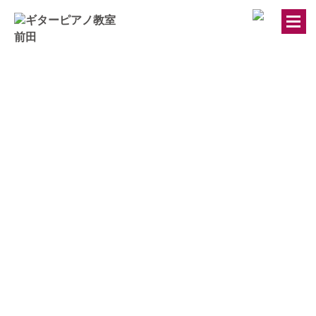
トップページ
ギター・ウクレレ教室
ピアノ教室
講師紹介
お知らせ
きのちゃんブログ
桂のブログ