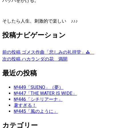
ハッパをかける。
そしたら人生、刺激的で楽しい ♪♪♪
投稿ナビゲーション
前の投稿
ゴメス作曲「悲しみの礼拝堂」⛪
次の投稿
ハカランダの花 満開
最近の投稿
№449「SUENO」（夢）
№447「THE WATER IS WIDE」
№446「シチリアーナ」
暑すぎる！
№445「風のように」
カテゴリー