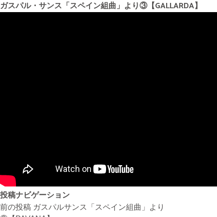
ガスパル・サンス「スペイン組曲」より③【GALLARDA】
無料体験・お問合せ
ギター･ウクレレ教室について
TEL
073-454-9137
携帯
090-4764-9331
ピアノ教室について
携帯
080-3853-1074
投稿ナビゲーション
前の投稿
ガスパルサンス「スペイン組曲」より