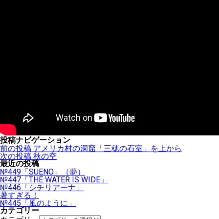
投稿ナビゲーション
前の投稿
アメリカ村の洞窟「三穂の石室」を上から
次の投稿
秋の空
最近の投稿
№449「SUENO」（夢）
№447「THE WATER IS WIDE」
№446「シチリアーナ」
暑すぎる！
№445「風のように」
カテゴリー