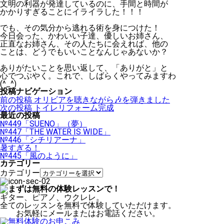
文明の利器が発達しているのに、手間と時間が
かかりすぎることにイライラした！！！
でも、その気分から逃れる術を身につけた！
今日会った、かわいい子達、優しいお姉さん、
正直なお姉さん、その人たちに会えれば、他の
ことは、どうでもいいことなんじゃあないか？
ありがたいことを思い返して、「ありがと」と
心でつぶやく。これで、しばらくやってみますわ
(^_^)
投稿ナビゲーション
前の投稿
オリビアを聴きながら🎶を弾きました
次の投稿
トイレリフォーム完成
最近の投稿
№449「SUENO」（夢）
№447「THE WATER IS WIDE」
№446「シチリアーナ」
暑すぎる！
№445「風のように」
カテゴリー
カテゴリー
ギター、ピアノ、ウクレレ。
全てのレッスンを無料で体験していただけます。
お気軽にメールまたはお電話ください。