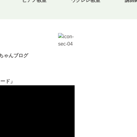
ピアノ教室
ウクレレ教室
講師
無料体験・お問合せ
ちゃんブログ
ギター･ウクレレ教室について
TEL
073-454-9137
ュード」
携帯
090-4764-9331
ピアノ教室について
携帯
080-3853-1074