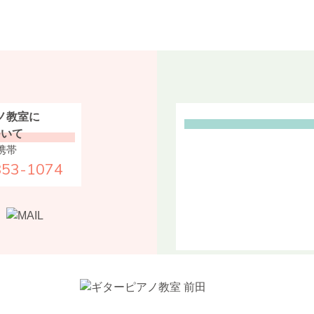
ノ教室に
ついて
携帯
853-1074