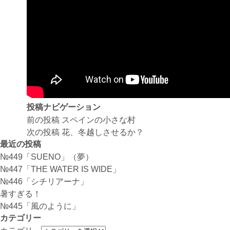
投稿ナビゲーション
前の投稿
スペインの小さな村
次の投稿
花、冬越しさせるか？
最近の投稿
№449「SUENO」（夢）
№447「THE WATER IS WIDE」
№446「シチリアーナ」
暑すぎる！
№445「風のように」
カテゴリー