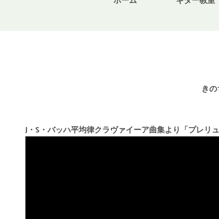
ホーム
ギター教室
桂のブログ
きの
J・S・バッハ平均律クラヴァイーア曲集より「プレリ